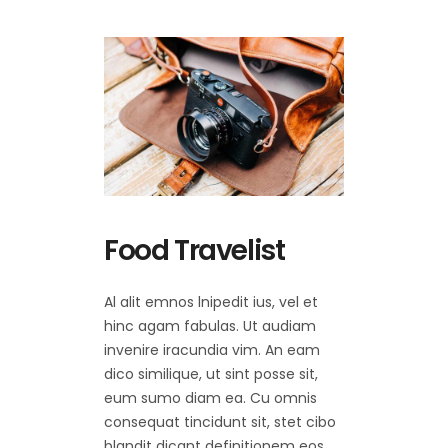
Food Travelist
Al alit emnos lnipedit ius, vel et
hinc agam fabulas. Ut audiam
invenire iracundia vim. An eam
dico similique, ut sint posse sit,
eum sumo diam ea. Cu omnis
consequat tincidunt sit, stet cibo
blandit dicant definitionem eos